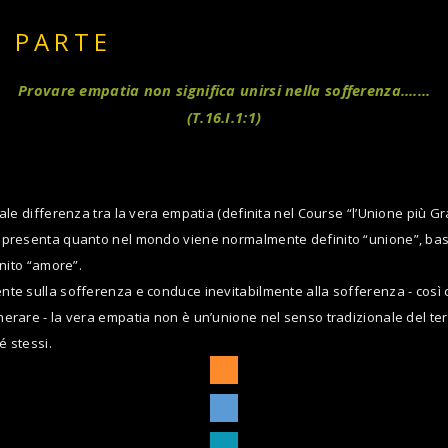
I PARTE
Provare empatia non significa unirsi nella sofferenza….…
(T.16.I.1:1)
ale differenza tra la vera empatia (definita nel Course “l’Unione più G
ppresenta quanto nel mondo viene normalmente definito “unione”, basato
inito “amore”.
nte sulla sofferenza e conduce inevitabilmente alla sofferenza - così 
erare - la vera empatia non è un’unione nel senso tradizionale del termi
é stessi.