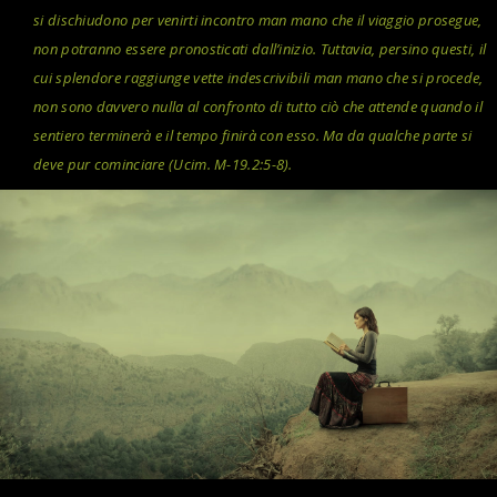
si dischiudono per venirti incontro man mano che il viaggio prosegue,
non potranno essere pronosticati dall’inizio. Tuttavia, persino questi, il
cui splendore raggiunge vette indescrivibili man mano che si procede,
non sono davvero nulla al confronto di tutto ciò che attende quando il
sentiero terminerà e il tempo finirà con esso. Ma da qualche parte si
deve pur cominciare (Ucim. M-19.2:5-8).