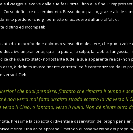
le il viaggio si evolve dalle sue fasi iniziali fino alla fine. E’ rapprese
e il Corso definisce discernimento. Passo dopo passo, grazie alle lezioni f
inito perdono- che gli permette di accedere dall’uno all’altro.
distinti ed incompatibili.
erizzato da un profondo e doloroso senso di malessere, che può a volt
o descrive ampiamente, quali la paura, la colpa, la rabbia, l’angoscia,
ci dice che questo stato- nonostante tutte la sua apparente realtà- non
esso, è definito invece “mente corretta” ed è caratterizzato da un profo
e verso il Cielo.
rezioni che puoi prendere, fintanto che rimarrà il tempo e sceg
hé non verrà mai fatta un’altra strada eccetto la via verso il C
verso il Cielo, o lontano, verso il nulla. Non c’è niente altro d
scontata. Presume la capacità di diventare osservatori dei propri pensie
nisce mente. Una volta appreso il metodo di osservazione dei propri pensi