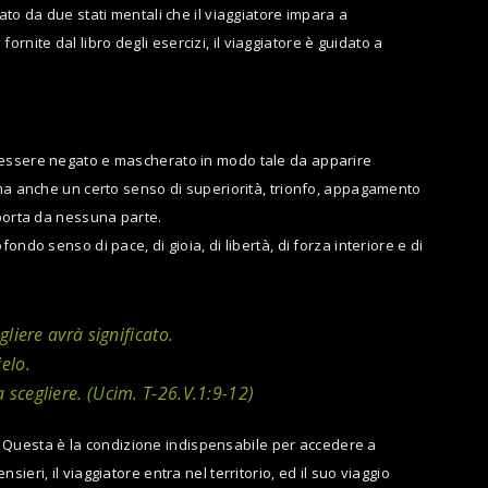
ntato da due stati mentali che il viaggiatore impara a
ornite dal libro degli esercizi, il viaggiatore è guidato a
e essere negato e mascherato in modo tale da apparire
 ma anche un certo senso di superiorità, trionfo, appagamento
 porta da nessuna parte.
ndo senso di pace, di gioia, di libertà, di forza interiore e di
liere avrà significato.
ielo.
a scegliere. (Ucim. T-26.V.1:9-12)
ri. Questa è la condizione indispensabile per accedere a
eri, il viaggiatore entra nel territorio, ed il suo viaggio