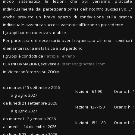
modo sistematico le lezioni che poi verranno praticate
individualmente dai partecipanti prima dell’incontro successivo. E'
anche previsto un breve spazio di condivisione sulla pratica
individuale avvenuta successivamente all'incontro precedente.
I gruppi hanno cadenza variabile.
Per partecipare è necessario aver frequentato almeno i seminari
elementari sulla metafisica e sul perdono.
I gruppi è condotti da
Patrizia Terreno
PER INFORMAZIONI, scrivere a:
pterreno@hotmail.com
in Videoconferenza su ZOOM
da martedì 15 settembre 2026
lezioni 61-90
Orario: h. 1
a giugno 2027
da lunedì 21 settembre 2026
lezioni 127-150
Orario: h. 1
a giugno 2027
da martedì 12 gennaio 2026
lezioni 151-180
Orario: h. 1
a lunedì 14 dicembre 2026
da lunedì 28 settembre 2026